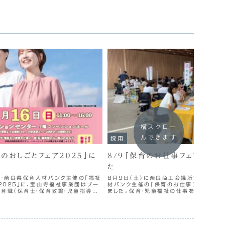
横スクロー
ルできます
採用
育のおしごとフェア２０２５」に
8/9「保育のお仕事フェア202
た
・奈良県保育人材バンク主催の「福祉
８月９日（土）に奈良商工会議所で開催さ
２０２５」に、宝山寺福祉事業団はブー
材バンク主催の「保育のお仕事フェア202
保育職（保育士・保育教諭・児童指導
ました。保育・児童福祉の仕事を目指す方、
います。2026卒学生の皆さん、既
スで当法人の事業について、また、求人条
る機会になり...