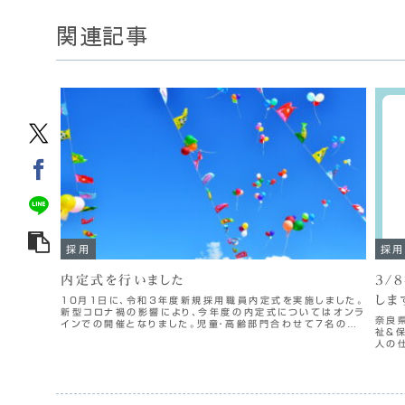
関連記事
採用
採用
内定式を行いました
3/
しま
１０月１日に、令和３年度新規採用職員内定式を実施しました。
新型コロナ禍の影響により、今年度の内定式についてはオンラ
奈良
インでの開催となりました。児童・高齢部門合わせて７名の内
祉＆
定者が参加しました。理事長のメッセージに続き、各種別の施
人の
設の先輩職員か...
立ち
～１５