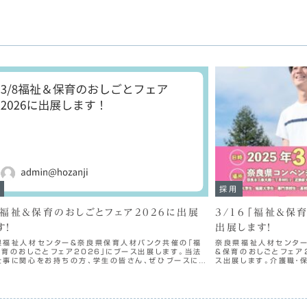
採用
8福祉＆保育のおしごとフェア2026に出展
3/16「福祉＆保
す！
出展します！
県福祉人材センター＆奈良県保育人材バンク共催の「福
奈良県福祉人材センター
保育のおしごとフェア２０２６」にブース出展します。当法
＆保育のおしごとフェア
仕事に関心をお持ちの方、学生の皆さん、ぜひブースにお
ス出展します。介護職・
寄りください！日時：２０２６年３月８日（日） １１時
員）向けの採用説明を行
時半...
卒・転職をお考...