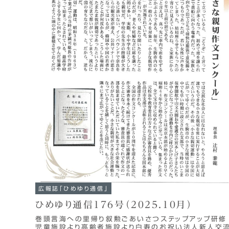
広報誌「ひめゆり通信」
ひめゆり通信176号（2025.10月）
巻頭言海への里帰り叙勲ごあいさつステップアップ研修
児童施設より高齢者施設より白寿のお祝い法人新人交