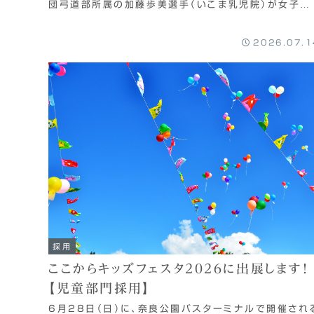
団弓道部所属の加藤歩美選手（いこま乳児院）が女子団
体戦に出場しました。団体戦は3人1組で、1人1...
2026.07.1
採用
ここからキッズフェスタ2026に出展します！
【児童部門採用】
6月28日（日）に、奈良公園バスターミナルで開催され