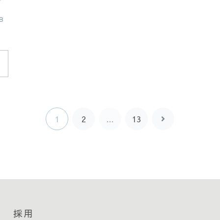
8
1
2
…
13
次
へ
採用