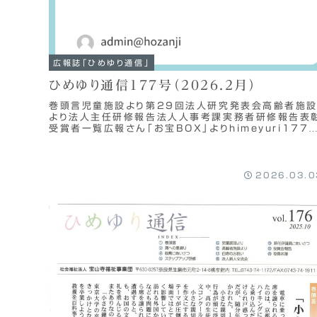
広報誌「ひめゆり通信」
ひめゆり通信177号（2026.2月）
巻頭言児童施設より第29回法人研究発表会高齢者施
より法人主任研修報告法人人事考課実務者研修報告表
受賞者一覧広報さん「お宝BOX」よりhimeyuri177
ウンロード
2026.03.0