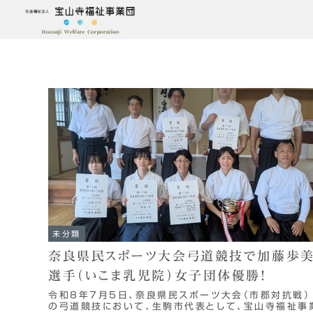
未分類
奈良県民スポーツ大会弓道競技で加藤歩
選手（いこま乳児院）女子団体優勝！
令和8年7月5日、奈良県民スポーツ大会（市郡対抗戦）
の弓道競技において、生駒市代表として、宝山寺福祉事