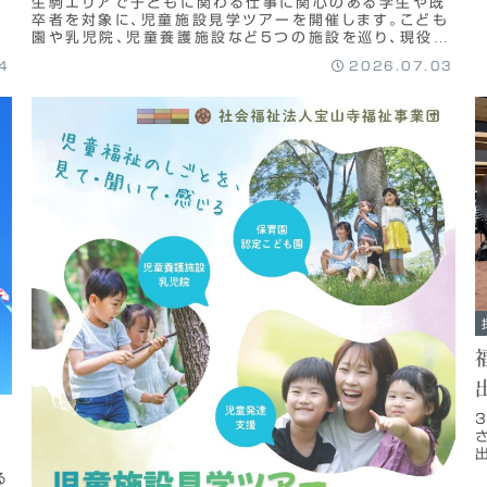
生駒エリアで子どもに関わる仕事に関心のある学生や既
卒者を対象に、児童施設見学ツアーを開催します。こども
園や乳児院、児童養護施設など5つの施設を巡り、現役職
員との座談会を通じて現場の雰囲気や仕事の魅力を直接
4
2026.07.03
体感できます。参加費は無料で、就職前に自分に合う現場
をじっくり考えたい方に最適なイベントです。
る