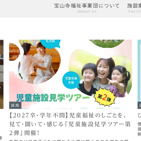
宝山寺福祉事業団について
施設
About Us
Facili
採用
美
【2027卒・学年不問】児童福祉のしごとを、
見て・聞いて・感じる「児童施設見学ツアー第
2弾」開催！
業