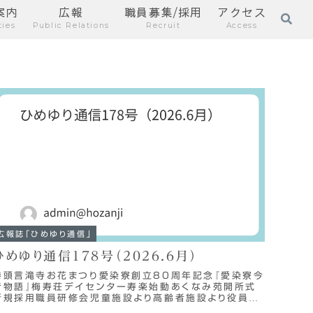
案内
広報
職員募集/採用
アクセス
ties
Public Relations
Recruit
Access
広報誌「ひめゆり通信」
ひめゆり通信178号（2026.6月）
巻頭言滝寺お花まつり愛染寮創立80周年記念『愛染寮今
昔物語』梅寿荘デイセンター寿楽始動あくなみ苑開所式
新規採用職員研修会児童施設より高齢者施設より役員会
報告・ニュース新施設長紹介・人事紹介決算報告hi...