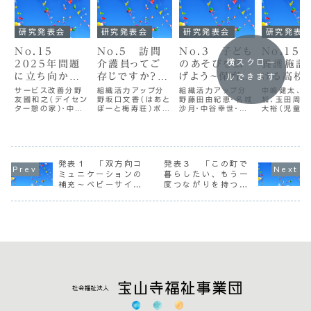
研究発表会
研究発表会
研究発表会
研究発表
No.15
No.5 訪問
No.3 子ども
No.15
横スクロー
2025年問題
介護員ってご
のあそびを広
養護施設
ルできます
に立ち向かえ！
存じですか？～
げよう～保育の
ける高校
～です・ます調
今さらですがヘ
引き出しを増や
後の進路
サービス改善分野
組織活力アップ分
組織活力アップ分
中嶋健太、
友國和之（デイセン
野坂口文香（はあと
野藤田由紀恵・名城
加、玉田周平
で明るく～
ルパーの仕事
す～
の広がり 
ター憩の家）・中井
ぽーと梅寿荘）ポス
沙月・中谷幸世・鈴
大裕（児童
について～
どもの最
耕大（梅寿荘デイセ
ターデータダウンロ
木沙梨（こども支援
設 愛染寮）
利益のた
ンター）・黒葛原厚
ードアブストラクト
センターあすなろ）
ーデータダ
子・澤田百合子（デ
皆さんはヘルパー
ポスターデータダウ
ドアブストラ
～
イセンター延寿）中
の仕事をご存じだろ
ンロードアブストラ
童養護施設
島淳・上平昇兵（デ
うか？ご利用者がそ
クト あすなろでは
則、高校を卒
発表１ 「双方向コ
発表３ 「この町で
イセンター寿楽）ポ
の人らしくいきいき
職員の資質向上の
と施設を退
スターデータダウン
と毎日を過ごせる
ために、毎年、職員
場合が殆どで
ミュニケーションの
暮らしたい、もう一
ロードアブストラク
様に、ご自宅を訪問
研修の内容をアン
愛染寮も例
補充～ベビーサイン
度つながりを持つた
ト平成30年から生
して身体的な介助
ケートで決めてい
ない。昨年は
を実践して～」
めの支援～触法障害
駒市内にある4つ
や、家事援助等を行
ます。昨年度のアン
大学･短期大
者における社会復帰
のデイサー...
いながら日々の...
ケート結果は、...
門学校･一般
の取り組み～」
職...