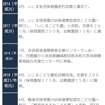
2014（平
4月、いこま乳児保育園老朽改築工事完了。
成26）
4月、いこま保育園が幼保連携型認定こども園へ
2017（平
移行し、「いこまこども園」と改称。定員を２６
成29）
５名（保育園部２５０名、幼稚園部１５名）に増
員。
7月、奈良県発達障害者支援センターでぃあー
2018（平
が、仔鹿園から奈良県磯城郡田原本町の奈良県障
成30）
害者総合支援センター内に移転。
2019（平
4月、いこまこども園乳児棟完成。定員を２９０
成31/令
名（保育園部２７５名、幼稚園部１５名）に増
和元）
員。
4月、極楽坊保育園が幼保連携型認定こども園へ
移行、「極楽坊あすかこども園」と改称。同3月