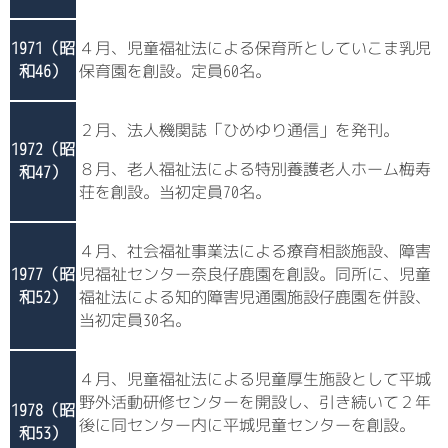
1971（昭
４月、児童福祉法による保育所としていこま乳児
和46）
保育園を創設。定員60名。
２月、法人機関誌「ひめゆり通信」を発刊。
1972（昭
８月、老人福祉法による特別養護老人ホーム梅寿
和47）
荘を創設。当初定員70名。
４月、社会福祉事業法による療育相談施設、障害
1977（昭
児福祉センター奈良仔鹿園を創設。同所に、児童
和52）
福祉法による知的障害児通園施設仔鹿園を併設、
当初定員30名。
４月、児童福祉法による児童厚生施設として平城
野外活動研修センターを開設し、引き続いて２年
1978（昭
後に同センター内に平城児童センターを創設。
和53）