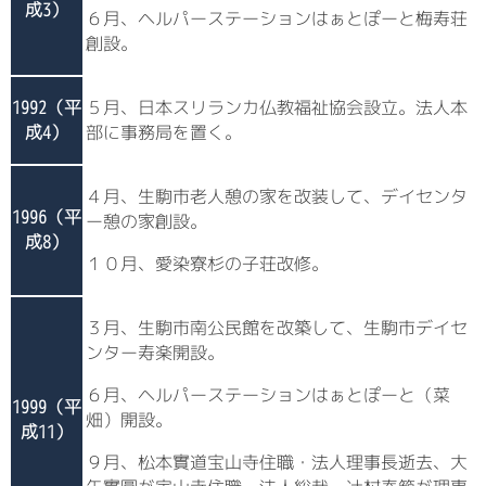
成3）
６月、ヘルパーステーションはぁとぽーと梅寿荘
創設。
1992（平
５月、日本スリランカ仏教福祉協会設立。法人本
成4）
部に事務局を置く。
４月、生駒市老人憩の家を改装して、デイセンタ
1996（平
ー憩の家創設。
成8）
１０月、愛染寮杉の子荘改修。
３月、生駒市南公民館を改築して、生駒市デイセ
ンター寿楽開設。
６月、ヘルパーステーションはぁとぽーと（菜
1999（平
畑）開設。
成11）
９月、松本實道宝山寺住職・法人理事長逝去、大