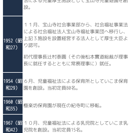
法による児童厚生施設として宝山寺児童遊園を創
設。
１１月、宝山寺社会事業部から、社会福祉事業法
による社会福祉法人宝山寺福祉事業団へ移行し、
上記３施設を設置経営する法人として厚生大臣よ
1952（昭
り認可。
和27）
初代理事長辻村泰圓（その後松本實道総裁が理事
長に就任するとともに常務理事に）就任。
1954（昭
６月、児童福祉法による保育所としていこま保育
和29）
園を創設。当初定員80名。
1960（昭
極楽坊保育園が現在の紀寺町に移転。
和35）
1967（昭
１０月、児童福祉法による乳児院としていこま乳
和42）
児院を創設。当初定員15名。