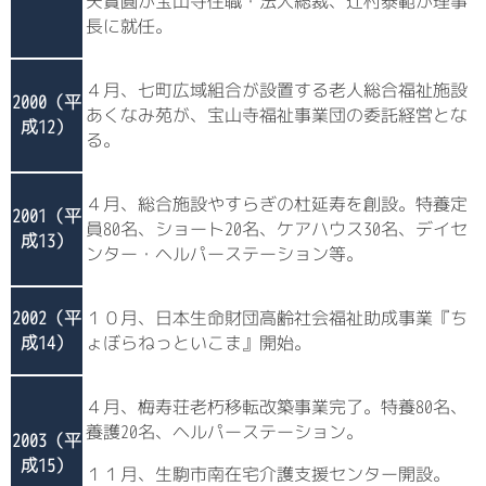
矢實圓が宝山寺住職・法人総裁、辻村泰範が理事
長に就任。
４月、七町広域組合が設置する老人総合福祉施設
2000（平
あくなみ苑が、宝山寺福祉事業団の委託経営とな
成12）
る。
４月、総合施設やすらぎの杜延寿を創設。特養定
2001（平
員80名、ショート20名、ケアハウス30名、デイセ
成13）
ンター・ヘルパーステーション等。
2002（平
１０月、日本生命財団高齢社会福祉助成事業『ち
成14）
ょぼらねっといこま』開始。
４月、梅寿荘老朽移転改築事業完了。特養80名、
養護20名、ヘルパーステーション。
2003（平
成15）
１１月、生駒市南在宅介護支援センター開設。