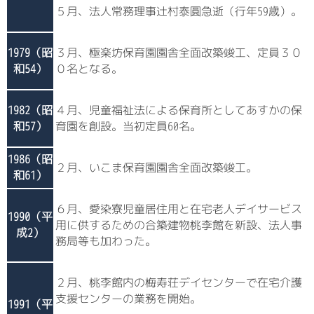
５月、法人常務理事辻村泰圓急逝（行年59歳）。
1979（昭
３月、極楽坊保育園園舎全面改築竣工、定員３０
和54）
０名となる。
1982（昭
４月、児童福祉法による保育所としてあすかの保
和57）
育園を創設。当初定員60名。
1986（昭
２月、いこま保育園園舎全面改築竣工。
和61）
６月、愛染寮児童居住用と在宅老人デイサービス
1990（平
用に供するための合築建物桃李館を新設、法人事
成2）
務局等も加わった。
２月、桃李館内の梅寿荘デイセンターで在宅介護
支援センターの業務を開始。
1991（平