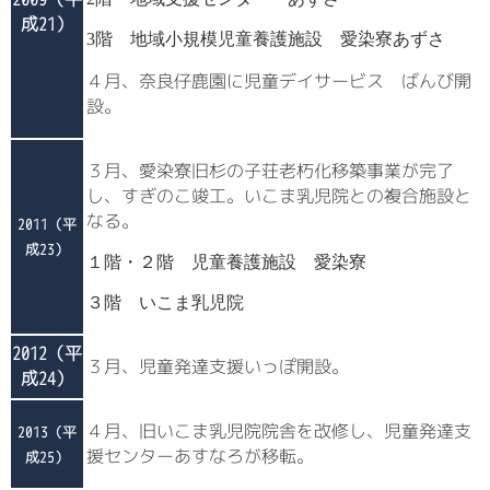
成21）
3階 地域小規模児童養護施設 愛染寮あずさ
４月、奈良仔鹿園に児童デイサービス ばんび開
設。
３月、愛染寮旧杉の子荘老朽化移築事業が完了
し、すぎのこ竣工。いこま乳児院との複合施設と
なる。
2011（平
成23）
１階・２階 児童養護施設 愛染寮
３階 いこま乳児院
2012（平
３月、児童発達支援いっぽ開設。
成24）
４月、旧いこま乳児院院舎を改修し、児童発達支
2013（平
援センターあすなろが移転。
成25）