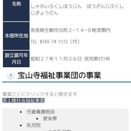
名称
しゃかいふくしほうじん ほうざんじふくし
じぎょうだん
奈良県生駒市元町２−１４−８桃李館内
本部所在地
TEL 0743-74-1172（代）
設立認可年
昭和２７年１１月２６日 奈児第331号
月日
事業ごとにクリックすると開きます
第１種社会福祉事業
児童養護施設
愛染寮
乳児院